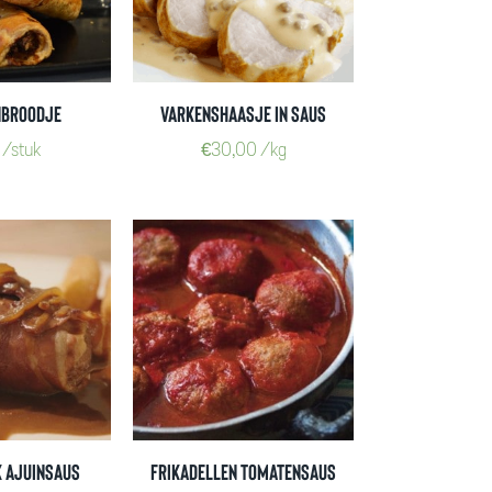
nbroodje
Varkenshaasje in saus
/stuk
€
30,00
/kg
k Ajuinsaus
Frikadellen Tomatensaus