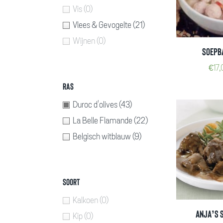
Vis
(0)
Vlees & Gevogelte
(21)
Wijnen
(0)
Soepb
€
17
Ras
Duroc d'olives
(43)
La Belle Flamande
(22)
Belgisch witblauw
(9)
Soort
Kalkoen
(0)
Anja’s 
Kip
(0)