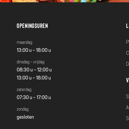
Openingsuren
L
P
maandag
13:00 u - 18:00 u
C
dinsdag - vrijdag
D
08:30 u - 12:00 u
13:00 u - 18:00 u
V
zaterdag
S
07:30 u - 17:00 u
A
zondag
gesloten
S