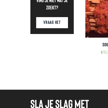
Vind je niet wat je
zoekt?
Vraag Het
Sou
€
19
Sla je slag met