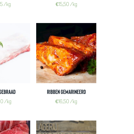
85
/kg
€
15,50
/kg
gebraad
Ribben gemarineerd
60
/kg
€
16,50
/kg