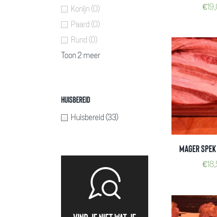
€
19
Konijn
(0)
Paard
(0)
Rund
(0)
Toon 2 meer
Huisbereid
Huisbereid
(33)
Mager spek 
€
18