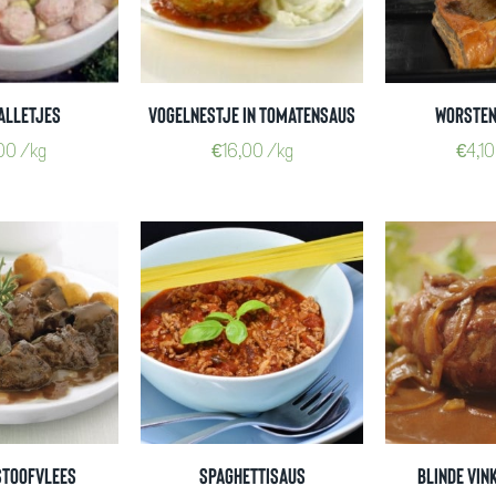
alletjes
Vogelnestje in tomatensaus
Worste
,00
/kg
€
16,00
/kg
€
4,10
stoofvlees
Spaghettisaus
Blinde Vin