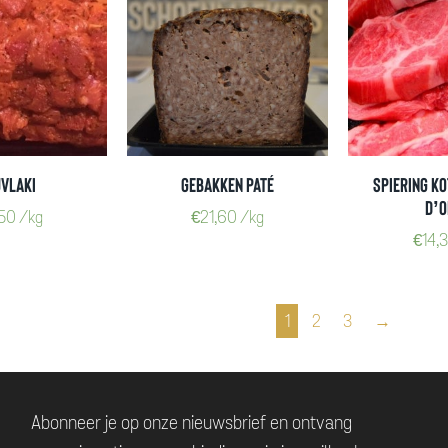
vlaki
Gebakken paté
Spiering k
D’O
,50
/kg
€
21,60
/kg
€
14,
1
2
3
→
Abonneer je op onze nieuwsbrief en ontvang