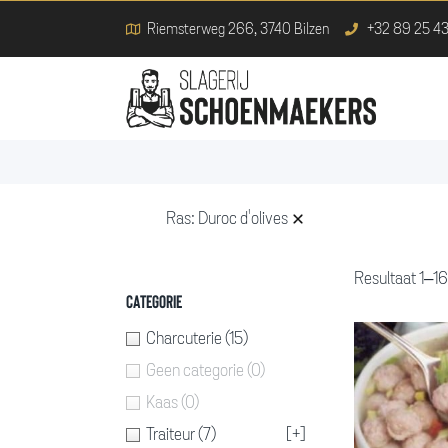
Riemsterweg 266, 3740 Bilzen
+32 89 25 43
Ras:
Duroc d'olives
Resultaat 1–16
Categorie
Charcuterie
(15)
Geen categorie
(0)
Kaas
(0)
Traiteur
(7)
[+]