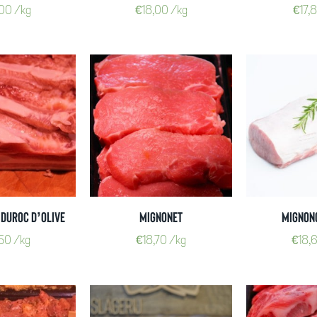
,00
/kg
€
18,00
/kg
€
17,
Duroc D’Olive
Mignonet
Mignon
,50
/kg
€
18,70
/kg
€
18,