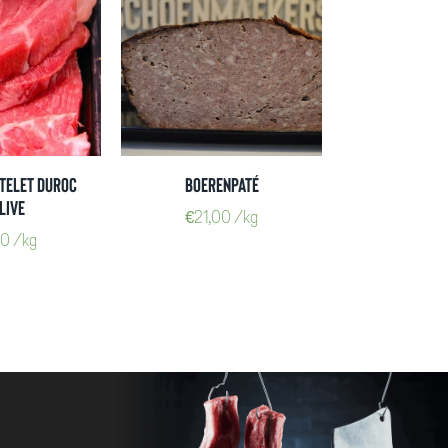
otelet Duroc
Boerenpaté
live
€
21,00
/kg
30
/kg