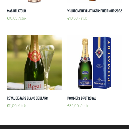
Mas Delatour
Wijndomein Vlijtingen: Pinot Noir 2022
€
10,65
/stuk
€
16,50
/stuk
Royal de jars blanc de blanc
Pommery brut royal
€
11,00
/stuk
€
32,00
/stuk