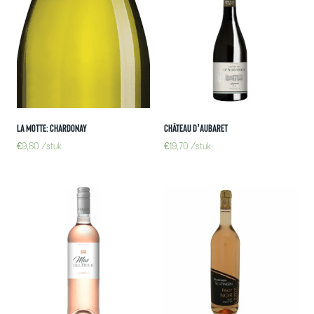
La motte: Chardonay
Château d’aubaret
€
9,60
/stuk
€
19,70
/stuk