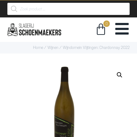
Home
/
Wijnen
/ Wijndomein Vlijtingen: Chardonnay 2022