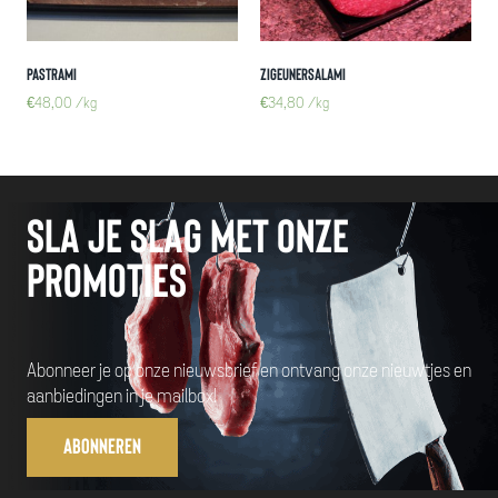
Pastrami
Zigeunersalami
€
48,00
/kg
€
34,80
/kg
Sla je slag met onze
promoties
Abonneer je op onze nieuwsbrief en ontvang onze nieuwtjes en
aanbiedingen in je mailbox!
Abonneren