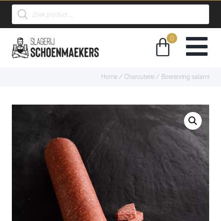
Home
/
Charcuterie
/ Boerenring salami