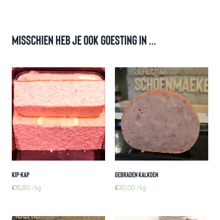
Misschien heb je ook goesting in ...
Kip-Kap
Gebraden kalkoen
€
16,80
/kg
€
30,00
/kg