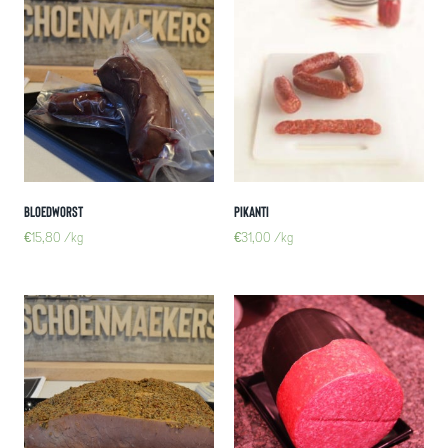
Bloedworst
Pikanti
€
15,80
/kg
€
31,00
/kg