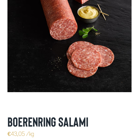
Boerenring salami
€
43,05
/kg