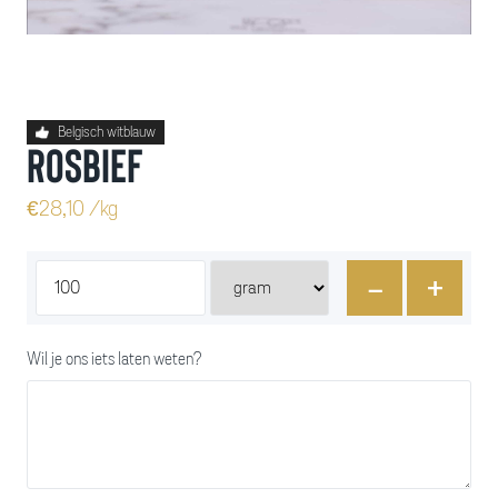
Belgisch witblauw
Rosbief
€
28,10
/kg
-
+
Wil je ons iets laten weten?