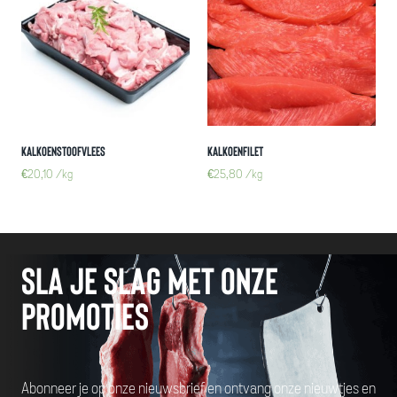
Kalkoenstoofvlees
Kalkoenfilet
€
20,10
/kg
€
25,80
/kg
Sla je slag met onze
promoties
Abonneer je op onze nieuwsbrief en ontvang onze nieuwtjes en