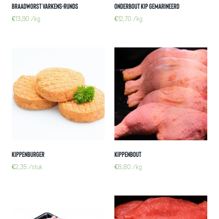
Braadworst varkens-runds
Onderbout kip gemarineerd
€
13,90
/kg
€
12,70
/kg
Kippenburger
Kippenbout
€
2,35
/stuk
€
8,80
/kg