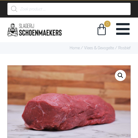
Home
/
Vlees & Gevogelte
/ Rosbief