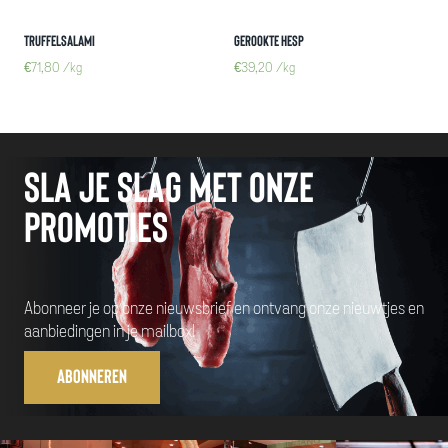
Truffelsalami
Gerookte hesp
€
71,80
/kg
€
39,20
/kg
Sla je slag met onze
promoties
Abonneer je op onze nieuwsbrief en ontvang onze nieuwtjes en
aanbiedingen in je mailbox!
Abonneren