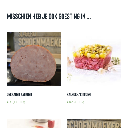
Misschien heb je ook goesting in ...
Gebraden kalkoen
Kalkoen/Citroen
€
30,00
/kg
€
42,70
/kg