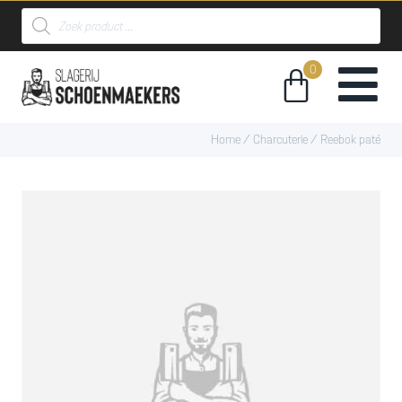
Home
/
Charcuterie
/ Reebok paté