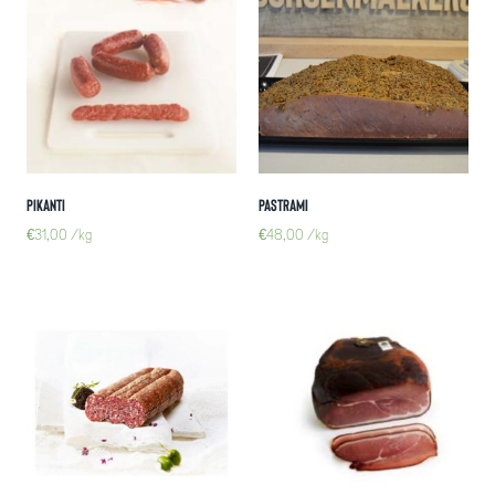
Pikanti
Pastrami
€
31,00
/kg
€
48,00
/kg