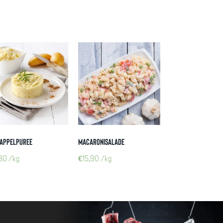
appelpuree
Macaronisalade
,80
/kg
€
15,90
/kg