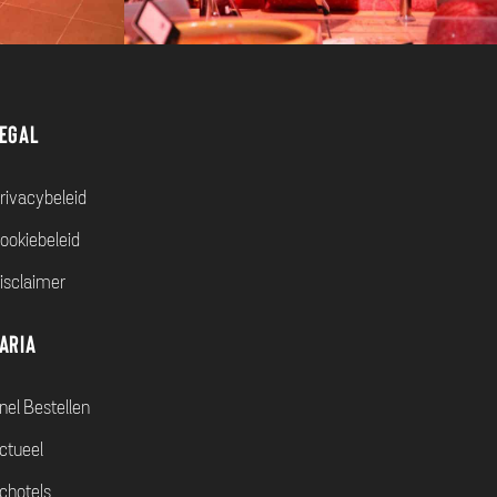
egal
rivacybeleid
ookiebeleid
isclaimer
aria
nel Bestellen
ctueel
chotels