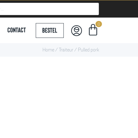
Contact
Bestel
Home
/
Traiteur
/ Pulled pork