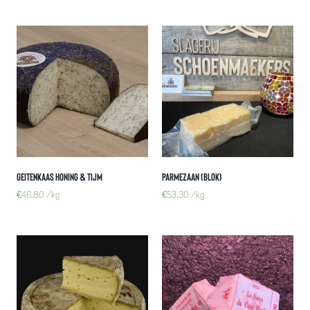
Geitenkaas honing & tijm
Parmezaan (blok)
€
46,80
/kg
€
53,30
/kg