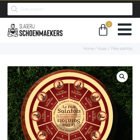
Home
/
Kaas
/ Pére saintois