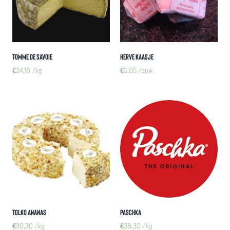
Tomme de Savoie
Herve kaasje
€
34,10
/kg
€
5,05
/stuk
Tolko ananas
Paschka
€
30,30
/kg
€
38,30
/kg