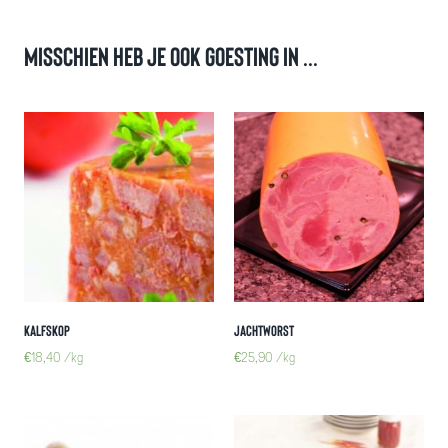
Misschien heb je ook goesting in ...
Kalfskop
Jachtworst
€
18,40
/kg
€
25,90
/kg