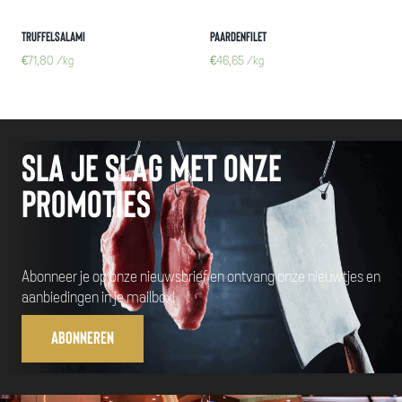
Truffelsalami
Paardenfilet
€
71,80
/kg
€
46,65
/kg
Sla je slag met onze
promoties
Abonneer je op onze nieuwsbrief en ontvang onze nieuwtjes en
aanbiedingen in je mailbox!
Abonneren