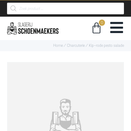
Home
/
Charcuterie
/ Kip-rode pesto salade