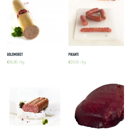
Goldworst
Pikanti
€
18,90
/kg
€
31,00
/kg