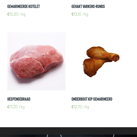
Gemarineerde kotelet
Gehakt varkens-runds
€
15,80
/kg
€
13,10
/kg
Hespengebraad
Onderbout kip gemarineerd
€
17,20
/kg
€
12,70
/kg