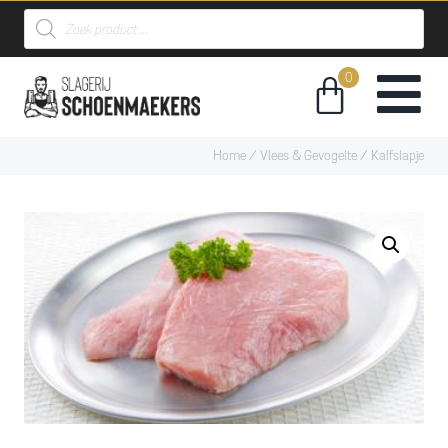
Home
/
Vlees & Gevogelte
/ Kalfslapje