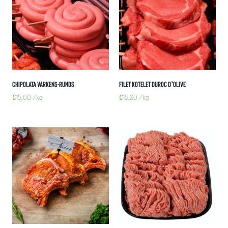
Chipolata varkens-runds
Filet Kotelet Duroc D’Olive
€
15,00
/kg
€
15,90
/kg