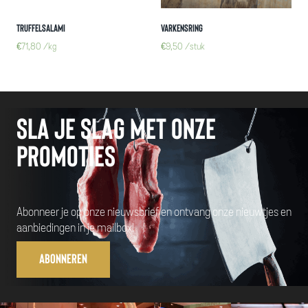
Truffelsalami
Varkensring
€
71,80
/kg
€
9,50
/stuk
Sla je slag met onze
promoties
Abonneer je op onze nieuwsbrief en ontvang onze nieuwtjes en
aanbiedingen in je mailbox!
Abonneren