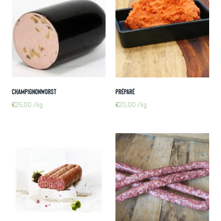
Champignonworst
Préparé
€
25,00
/kg
€
20,00
/kg