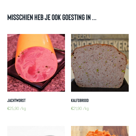
Misschien heb je ook goesting in ...
Jachtworst
Kalfsbrood
€
25,90
/kg
€
21,90
/kg