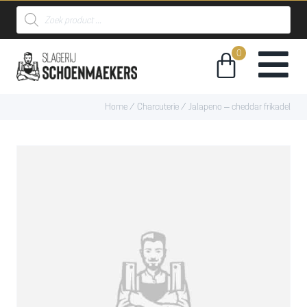
Home
/
Charcuterie
/ Jalapeno – cheddar frikadel