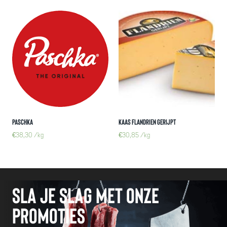
Paschka
kaas Flandrien Gerijpt
€
38,30
/kg
€
30,85
/kg
Sla je slag met onze
promoties