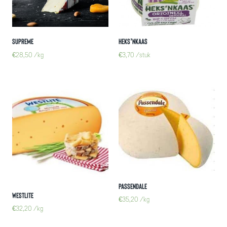
Supreme
Heks’nkaas
€
28,50
/kg
€
3,70
/stuk
Passendale
Westlite
€
35,20
/kg
€
32,20
/kg