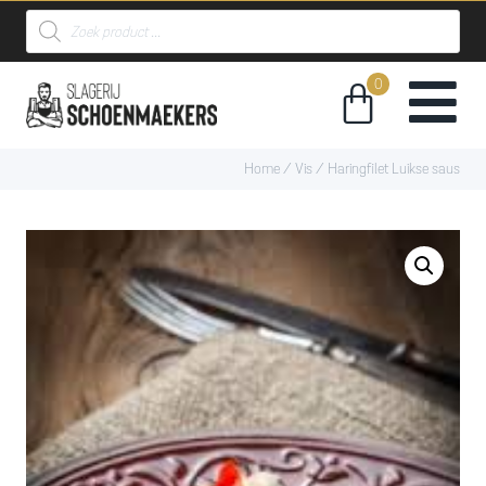
Home
/
Vis
/ Haringfilet Luikse saus