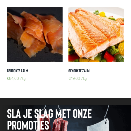
Gerookte Zalm
Gekookte Zalm
€
84,00
/kg
€
49,00
/kg
Sla je slag met onze
promoties