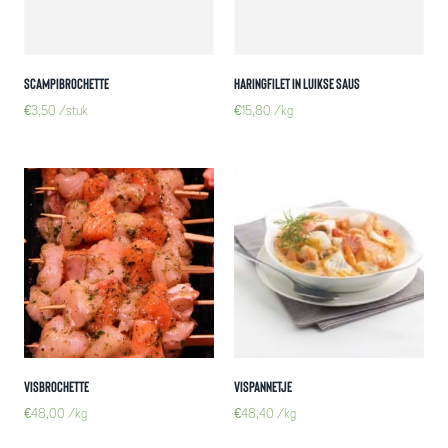
Scampibrochette
Haringfilet in Luikse saus
€
3,50
/stuk
€
15,80
/kg
Visbrochette
Vispannetje
€
48,00
/kg
€
48,40
/kg