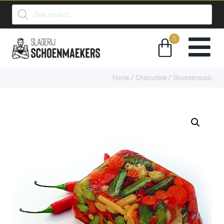
Home
/
Charcuterie
/ Groentenaspic