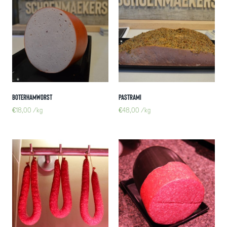
Boterhamworst
Pastrami
€
18,00
/kg
€
48,00
/kg