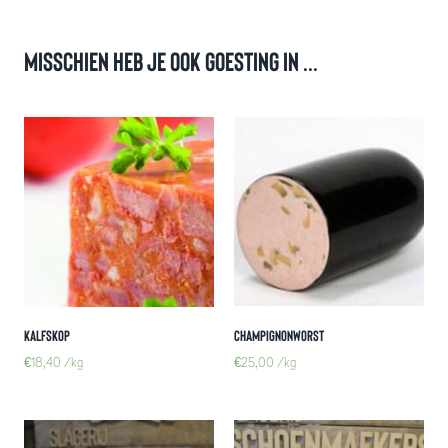
Misschien heb je ook goesting in ...
Kalfskop
Champignonworst
€
18,40
/kg
€
25,00
/kg