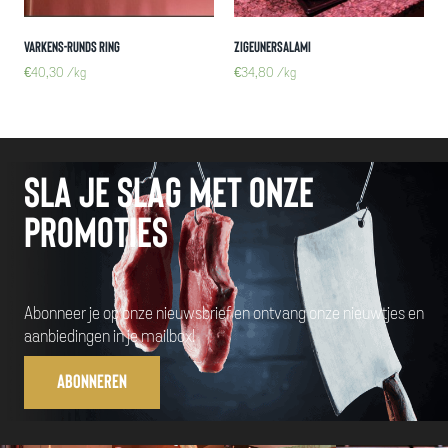
Varkens-Runds ring
Zigeunersalami
€
40,30
/kg
€
34,80
/kg
Sla je slag met onze
promoties
Abonneer je op onze nieuwsbrief en ontvang onze nieuwtjes en
aanbiedingen in je mailbox!
Abonneren