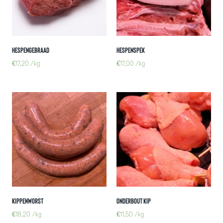
Hespengebraad
Hespenspek
€
17,20
/kg
€
17,00
/kg
Kippenworst
Onderbout kip
€
18,20
/kg
€
11,50
/kg