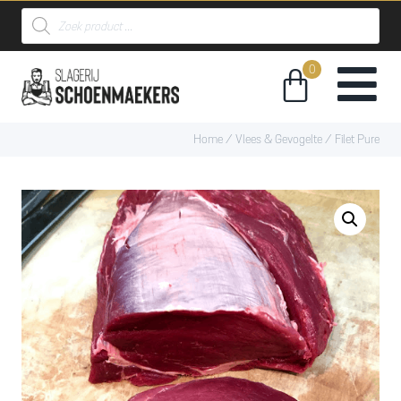
Home
/
Vlees & Gevogelte
/ Filet Pure