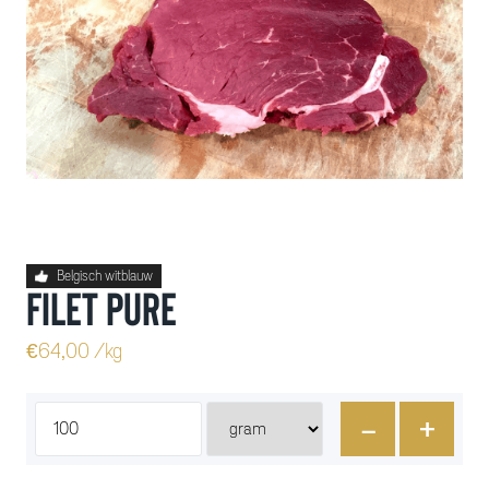
Belgisch witblauw
Filet Pure
€
64,00
/kg
-
+