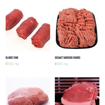
Blinde vink
Gehakt varkens-runds
€
17,50
/kg
€
13,10
/kg